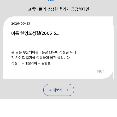
고객님들의 생생한 후기가 궁금하다면
2026-06-23
여름 한양도성길(260515...
본 글은 부산의아름다운길 밴드에 작성된 트레
킹 가이드 후기를 상품몰에 옮긴 글입니다.
작성 - 트레킹가이드 김현을
더보기
2026년 한양도성길 완주 트레킹 여행...... 
26.05.15(금)~16(토)
➕ 더보기... >
한양도성길
부산을 출발한 버스는 밤새도록 달려 새벽 이